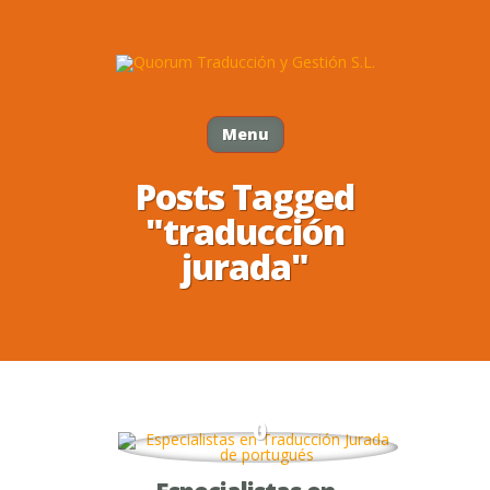
Menu
Posts Tagged
"traducción
jurada"
0