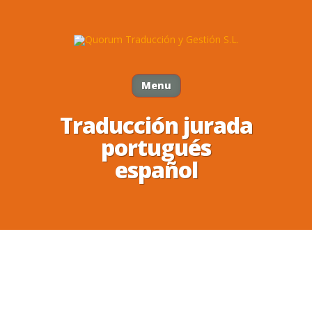
Menu
Traducción jurada
portugués
español