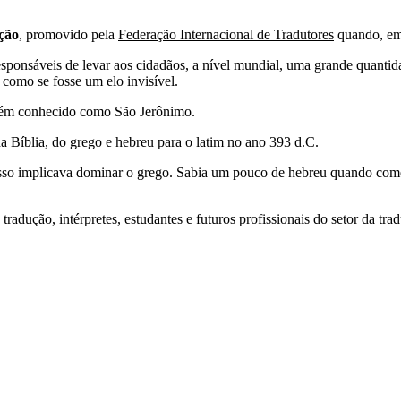
ção
, promovido pela
Federação Internacional de Tradutores
quando, em 
ponsáveis de levar aos cidadãos, a nível mundial, uma grande quantid
s como se fosse um elo invisível.
mbém conhecido como São Jerônimo.
da Bíblia, do grego e hebreu para o latim no ano 393 d.C.
sso implicava dominar o grego. Sabia um pouco de hebreu quando come
 tradução, intérpretes, estudantes e futuros profissionais do setor da t