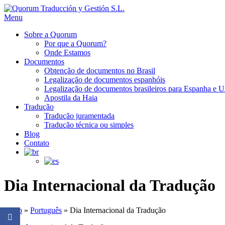
Menu
Sobre a Quorum
Por que a Quorum?
Onde Estamos
Documentos
Obtenção de documentos no Brasil
Legalização de documentos espanhóis
Legalização de documentos brasileiros para Espanha e 
Apostila da Haia
Tradução
Tradução juramentada
Tradução técnica ou simples
Blog
Contato
Dia Internacional da Tradução
Inicio
»
Português
»
Dia Internacional da Tradução