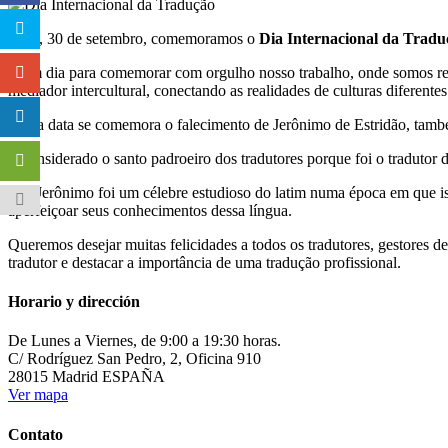
Hoje, 30 de setembro, comemoramos o
Dia Internacional da Tradu
É um dia para comemorar com orgulho nosso trabalho, onde somos res
mediador intercultural, conectando as realidades de culturas diferente
Nesta data se comemora o falecimento de Jerônimo de Estridão, ta
É considerado o santo padroeiro dos tradutores porque foi o tradutor 
São Jerônimo foi um célebre estudioso do latim numa época em que i
aperfeiçoar seus conhecimentos dessa língua.
Queremos desejar muitas felicidades a todos os tradutores, gestores de
tradutor e destacar a importância de uma tradução profissional.
Horario y dirección
De Lunes a Viernes, de 9:00 a 19:30 horas.
C/ Rodríguez San Pedro, 2, Oficina 910
28015 Madrid ESPAÑA
Ver mapa
Contato